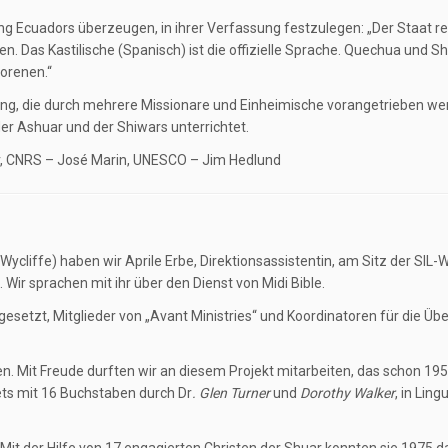
ng Ecuadors überzeugen, in ihrer Verfassung festzulegen: „Der Staat re
n. Das Kastilische (Spanisch) ist die offizielle Sprache. Quechua und S
borenen.“
ung, die durch mehrere Missionare und Einheimische vorangetrieben we
der Ashuar und der Shiwars unterrichtet.
or, CNRS – José Marin, UNESCO – Jim Hedlund
ycliffe) haben wir Aprile Erbe, Direktionsassistentin, am Sitz der SIL-W
. Wir sprachen mit ihr über den Dienst von Midi Bible.
 gesetzt, Mitglieder von „Avant Ministries“ und Koordinatoren für die Ü
 Mit Freude durften wir an diesem Projekt mitarbeiten, das schon 19
ets mit 16 Buchstaben durch Dr
. Glen Turner
und
Dorothy Walker
, in Lingu
Mit der Hilfe von 17 engagierten Christen der Shuar konnten sie 1975 d