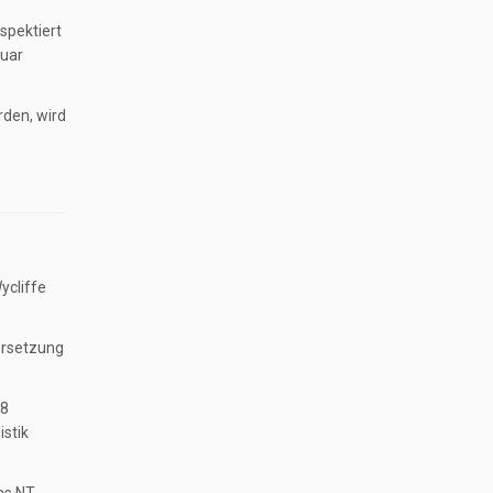
spektiert
huar
rden, wird
ycliffe
bersetzung
58
istik
as NT