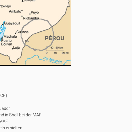
L
(CH)
cuador
d in Shell bei der MAF
r MAF
eln erhielten.