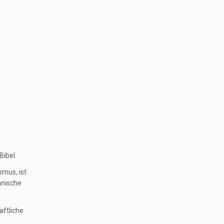
Bibel.
smus, ist
anische
aftliche