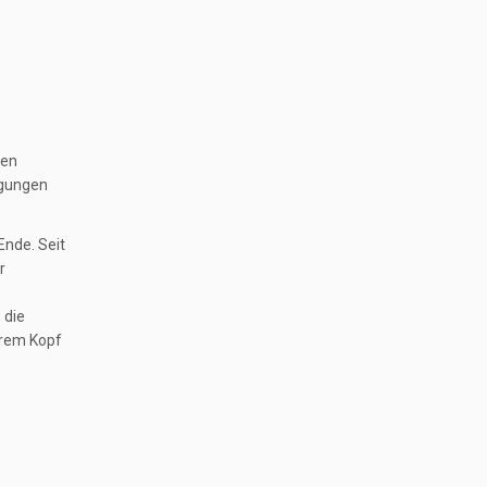
gen
igungen
Ende. Seit
r
 die
hrem Kopf