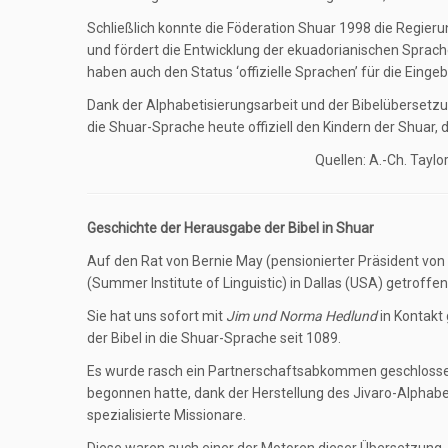
Schließlich konnte die Föderation Shuar 1998 die Regieru
und fördert die Entwicklung der ekuadorianischen Sprache
haben auch den Status ‘offizielle Sprachen’ für die Einge
Dank der Alphabetisierungsarbeit und der Bibelübersetz
die Shuar-Sprache heute offiziell den Kindern der Shuar, 
Quellen: A.-Ch. Tayl
Geschichte der Herausgabe der Bibel in Shuar
Auf den Rat von Bernie May (pensionierter Präsident von W
(Summer Institute of Linguistic) in Dallas (USA) getroffen
Sie hat uns sofort mit
Jim und Norma Hedlund
in Kontakt
der Bibel in die Shuar-Sprache seit 1089.
Es wurde rasch ein Partnerschaftsabkommen geschlossen.
begonnen hatte, dank der Herstellung des Jivaro-Alphab
spezialisierte Missionare.
Diese waren auch einer der Motoren dieser Übersetzung. 