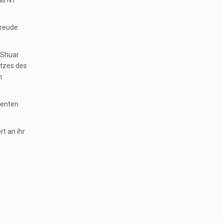
Freude
 Shuar
atzes des
n
menten
t an ihr