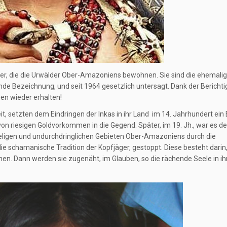
ker, die die Urwälder Ober-Amazoniens bewohnen. Sie sind die ehemali
gende Bezeichnung, und seit 1964 gesetzlich untersagt. Dank der Bericht
en wieder erhalten!
it, setzten dem Eindringen der Inkas in ihr Land im 14. Jahrhundert ein 
von riesigen Goldvorkommen in die Gegend. Später, im 19. Jh., war es de
seligen und undurchdringlichen Gebieten Ober-Amazoniens durch die
e schamanische Tradition der Kopfjäger, gestoppt. Diese besteht darin,
en. Dann werden sie zugenäht, im Glauben, so die rächende Seele in i