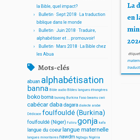
La d
la Bible, quel impact?
Bulletin · Sept 2018 · La traduction
en 
biblique dans le monde
mino
Bulletin · Juin 2018 · Traduire,
alphabétiser et … promouvoir!
202
Bulletin · Mars 2018 · La Bible chez
les Abua
étique
matern
Mots-clés
traduct
alphabétisation
abuan
banna
Bible audio
Bibles langues étrangères
boko
borna
bunong
Burkina Faso
bwamu cwii
cabécar
daba
dagara
dialecte arabe
foulfouldé (Burkina)
Dédicace
gonja
foulfouldé (Niger)
Fuliiru
kafa
langue maternelle
langue du coeur
nawdm
langues minoritaires
Ngbugu
Nigéria