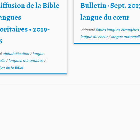
iffusion de la Bible
Bulletin · Sept. 2017
langues
langue du cœur
ritaires • 2019-
étiqueté
Bibles langues étrangères
langue du coeur
/
langue maternell
6
té
alphabétisation
/
langue
elle
/
langues minoritaires
/
ion de la Bible