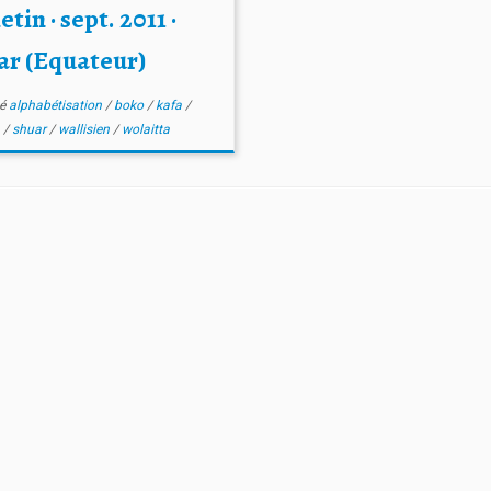
etin · sept. 2011 ·
ar (Equateur)
té
alphabétisation
/
boko
/
kafa
/
m
/
shuar
/
wallisien
/
wolaitta