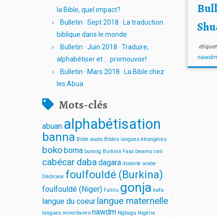
Bull
la Bible, quel impact?
Bulletin · Sept 2018 · La traduction
Shu
biblique dans le monde
Bulletin · Juin 2018 · Traduire,
étique
nawd
alphabétiser et … promouvoir!
Bulletin · Mars 2018 · La Bible chez
les Abua
Mots-clés
alphabétisation
abuan
banna
Bible audio
Bibles langues étrangères
boko
borna
bunong
Burkina Faso
bwamu cwii
cabécar
daba
dagara
dialecte arabe
foulfouldé (Burkina)
Dédicace
gonja
foulfouldé (Niger)
Fuliiru
kafa
langue maternelle
langue du coeur
nawdm
langues minoritaires
Ngbugu
Nigéria