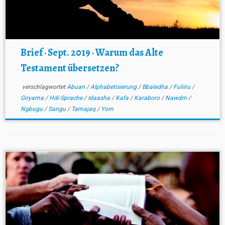
Brief · Sept. 2019 · Warum das Alte
Testament übersetzen?
verschlagwortet
Abuan
/
Alphabetisierung
/
Bbaledha
/
Fuliiru
/
Giryama
/
Hdi-Sprache
/
Idaasha
/
Kafa
/
Karaboro
/
Nawdm
/
Ngbugu
/
Sangu
/
Tamajaq
/
Yom