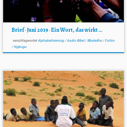
Brief · Juni 2019 · Ein Wort, das wirkt …
verschlagwortet
Alphabetisierung
/
Audio Bibel
/
Bbaledha
/
Fuliiru
/
Ngbugu