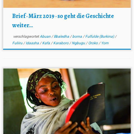
Brief · März 2019 · so geht die Geschichte
weiter…
verschlagwortet
Abuan
/
Bbaledha
/
borna
/
Fulfulde (Burkina)
/
Fuliiru
/
Idaasha
/
Kafa
/
Karaboro
/
Ngbugu
/
Oroko
/
Yom