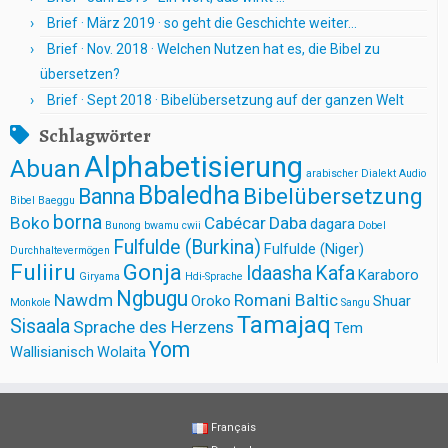
Brief · März 2019 · so geht die Geschichte weiter…
Brief · Nov. 2018 · Welchen Nutzen hat es, die Bibel zu
übersetzen?
Brief · Sept 2018 · Bibelübersetzung auf der ganzen Welt
Schlagwörter
Alphabetisierung
Abuan
arabischer Dialekt
Audio
Bbaledha
Bibelübersetzung
Banna
Bibel
Baeggu
borna
Boko
Cabécar
Daba
dagara
Bunong
bwamu cwii
Dobel
Fulfulde (Burkina)
Fulfulde (Niger)
Durchhaltevermögen
Fuliiru
Gonja
Idaasha
Kafa
Karaboro
Giryama
Hdi-Sprache
Ngbugu
Nawdm
Romani Baltic
Oroko
Shuar
Monkole
Sangu
Tamajaq
Sisaala
Sprache des Herzens
Tem
Yom
Wallisianisch
Wolaita
Français