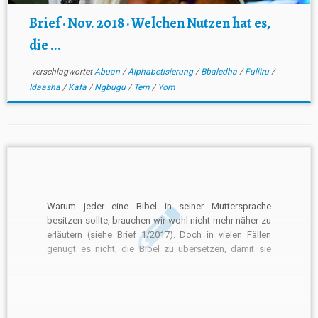
Brief · Nov. 2018 · Welchen Nutzen hat es,
die ...
verschlagwortet
Abuan
/
Alphabetisierung
/
Bbaledha
/
Fuliiru
/
Idaasha
/
Kafa
/
Ngbugu
/
Tem
/
Yom
Warum jeder eine Bibel in seiner Muttersprache
besitzen sollte, brauchen wir wohl nicht mehr näher zu
erläutern (siehe Brief 1/2017). Doch in vielen Fällen
genügt es nicht, die Bibel zu übersetzen, damit sie
auch gelesen wird… Mehr lesen …