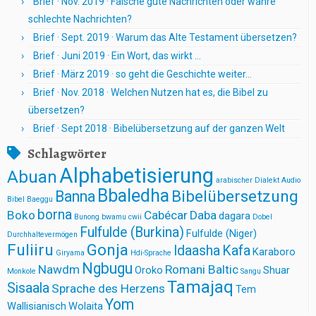
Brief · Nov. 2019 · Falsche gute Nachrichten oder wahre
schlechte Nachrichten?
Brief · Sept. 2019 · Warum das Alte Testament übersetzen?
Brief · Juni 2019 · Ein Wort, das wirkt …
Brief · März 2019 · so geht die Geschichte weiter…
Brief · Nov. 2018 · Welchen Nutzen hat es, die Bibel zu
übersetzen?
Brief · Sept 2018 · Bibelübersetzung auf der ganzen Welt
Schlagwörter
Alphabetisierung
Abuan
arabischer Dialekt
Audio
Bbaledha
Bibelübersetzung
Banna
Bibel
Baeggu
borna
Boko
Cabécar
Daba
dagara
Bunong
bwamu cwii
Dobel
Fulfulde (Burkina)
Fulfulde (Niger)
Durchhaltevermögen
Fuliiru
Gonja
Idaasha
Kafa
Karaboro
Giryama
Hdi-Sprache
Ngbugu
Nawdm
Romani Baltic
Oroko
Shuar
Monkole
Sangu
Tamajaq
Sisaala
Sprache des Herzens
Tem
Yom
Wallisianisch
Wolaita