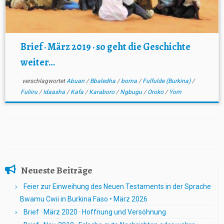
Brief · März 2019 · so geht die Geschichte
weiter…
verschlagwortet
Abuan
/
Bbaledha
/
borna
/
Fulfulde (Burkina)
/
Fuliiru
/
Idaasha
/
Kafa
/
Karaboro
/
Ngbugu
/
Oroko
/
Yom
Neueste Beiträge
Feier zur Einweihung des Neuen Testaments in der Sprache
Bwamu Cwii in Burkina Faso • März 2026
Brief · März 2020 · Hoffnung und Versöhnung