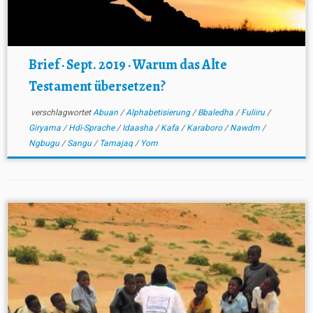
Brief · Sept. 2019 · Warum das Alte
Testament übersetzen?
verschlagwortet
Abuan
/
Alphabetisierung
/
Bbaledha
/
Fuliiru
/
Giryama
/
Hdi-Sprache
/
Idaasha
/
Kafa
/
Karaboro
/
Nawdm
/
Ngbugu
/
Sangu
/
Tamajaq
/
Yom