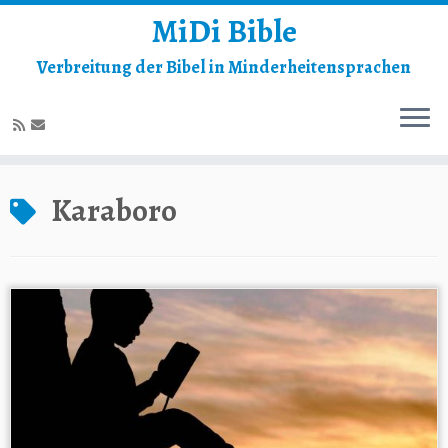
MiDi Bible
Verbreitung der Bibel in Minderheitensprachen
Zum
Inhalt
Karaboro
springen