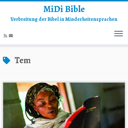
MiDi Bible
Verbreitung der Bibel in Minderheitensprachen
Zum
Inhalt
Tem
springen