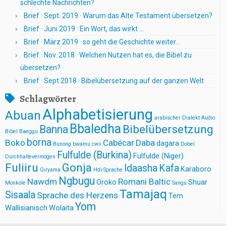
schlechte Nachrichten?
Brief · Sept. 2019 · Warum das Alte Testament übersetzen?
Brief · Juni 2019 · Ein Wort, das wirkt …
Brief · März 2019 · so geht die Geschichte weiter…
Brief · Nov. 2018 · Welchen Nutzen hat es, die Bibel zu
übersetzen?
Brief · Sept 2018 · Bibelübersetzung auf der ganzen Welt
Schlagwörter
Alphabetisierung
Abuan
arabischer Dialekt
Audio
Bbaledha
Bibelübersetzung
Banna
Bibel
Baeggu
borna
Boko
Cabécar
Daba
dagara
Bunong
bwamu cwii
Dobel
Fulfulde (Burkina)
Fulfulde (Niger)
Durchhaltevermögen
Fuliiru
Gonja
Idaasha
Kafa
Karaboro
Giryama
Hdi-Sprache
Ngbugu
Nawdm
Romani Baltic
Oroko
Shuar
Monkole
Sangu
Tamajaq
Sisaala
Sprache des Herzens
Tem
Yom
Wallisianisch
Wolaita