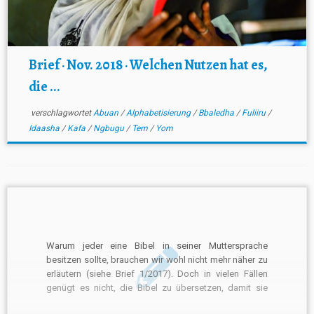
Brief · Nov. 2018 · Welchen Nutzen hat es,
die ...
verschlagwortet
Abuan
/
Alphabetisierung
/
Bbaledha
/
Fuliiru
/
Idaasha
/
Kafa
/
Ngbugu
/
Tem
/
Yom
Warum jeder eine Bibel in seiner Muttersprache
besitzen sollte, brauchen wir wohl nicht mehr näher zu
erläutern (siehe Brief 1/2017). Doch in vielen Fällen
genügt es nicht, die Bibel zu übersetzen, damit sie
auch gelesen wird… Mehr lesen …